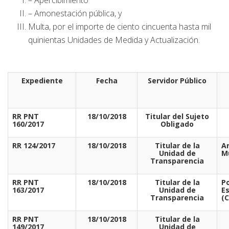
– Apercibimiento
– Amonestación pública, y
Multa, por el importe de ciento cincuenta hasta mil
quinientas Unidades de Medida y Actualización.
Expediente
Fecha
Servidor Público
RR PNT
18/10/2018
Titular del Sujeto
160/2017
Obligado
RR 124/2017
18/10/2018
Titular de la
Ar
Unidad de
M
Transparencia
RR PNT
18/10/2018
Titular de la
Po
163/2017
Unidad de
E
Transparencia
(
RR PNT
18/10/2018
Titular de la
149/2017
Unidad de