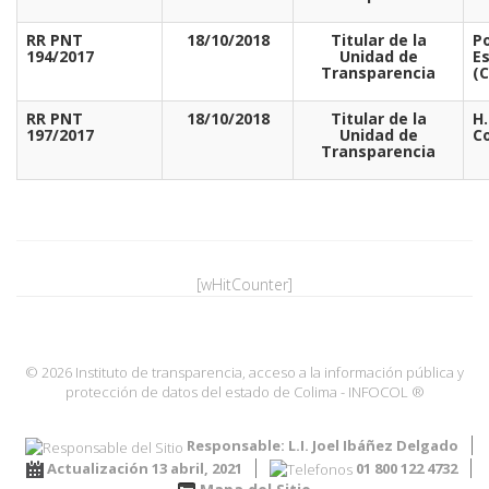
RR PNT
18/10/2018
Titular de la
Po
194/2017
Unidad de
E
Transparencia
(
RR PNT
18/10/2018
Titular de la
H
197/2017
Unidad de
C
Transparencia
[wHitCounter]
© 2026 Instituto de transparencia, acceso a la información pública y
protección de datos del estado de Colima - INFOCOL ®
Responsable: L.I. Joel Ibáñez Delgado
Actualización 13 abril, 2021
01 800 122 4732