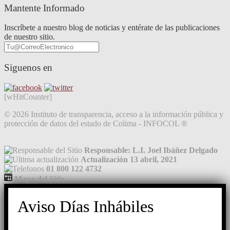
Mantente Informado
Inscríbete a nuestro blog de noticias y entérate de las publicaciones
de nuestro sitio.
Siguenos en
[wHitCounter]
© 2026 Instituto de transparencia, acceso a la información pública y
protección de datos del estado de Colima - INFOCOL ®
Responsable: L.I. Joel Ibáñez Delgado
Actualización 13 abril, 2021
01 800 122 4732
Mapa del Sitio
Aviso Días Inhábiles