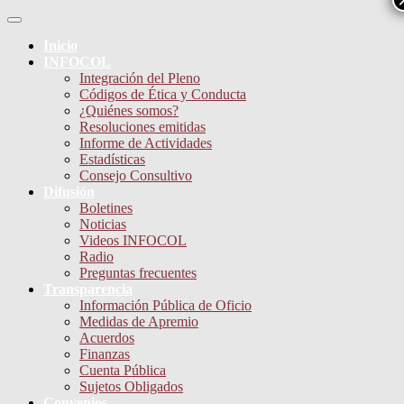
Skip
Toggle
to
Navigation
Menu
Inicio
content
INFOCOL
Integración del Pleno
Códigos de Ética y Conducta
¿Quiénes somos?
Resoluciones emitidas
Informe de Actividades
Estadísticas
Consejo Consultivo
Difusión
Boletines
Noticias
Videos INFOCOL
Radio
Preguntas frecuentes
Transparencia
Información Pública de Oficio
Medidas de Apremio
Acuerdos
Finanzas
Cuenta Pública
Sujetos Obligados
Convenios