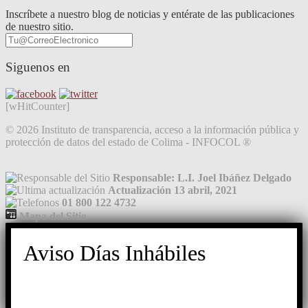
Inscríbete a nuestro blog de noticias y entérate de las publicaciones
de nuestro sitio.
Siguenos en
[wHitCounter]
© 2026 Instituto de transparencia, acceso a la información pública y
protección de datos del estado de Colima - INFOCOL ®
Responsable: L.I. Joel Ibáñez Delgado
Actualización 13 abril, 2021
01 800 122 4732
Mapa del Sitio
Aviso Días Inhábiles