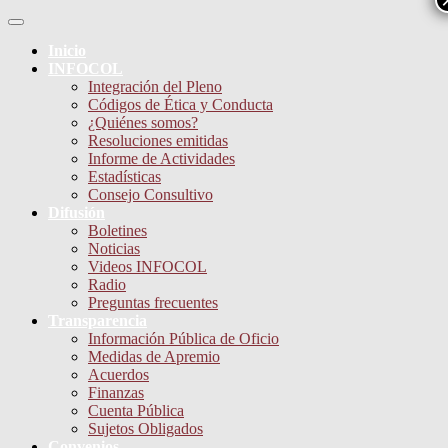
Skip
Toggle
to
Navigation
Menu
Inicio
content
INFOCOL
Integración del Pleno
Códigos de Ética y Conducta
¿Quiénes somos?
Resoluciones emitidas
Informe de Actividades
Estadísticas
Consejo Consultivo
Difusión
Boletines
Noticias
Videos INFOCOL
Radio
Preguntas frecuentes
Transparencia
Información Pública de Oficio
Medidas de Apremio
Acuerdos
Finanzas
Cuenta Pública
Sujetos Obligados
Convenios