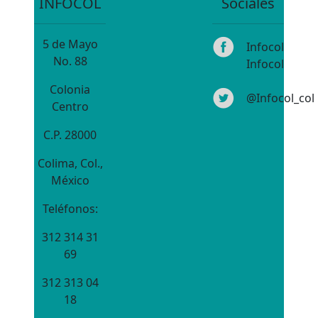
INFOCOL
Sociales
5 de Mayo
Infocol
No. 88
Infocol
Colonia
@Infocol_col
Centro
C.P. 28000
Colima, Col.,
México
Teléfonos:
312 314 31
69
312 313 04
18