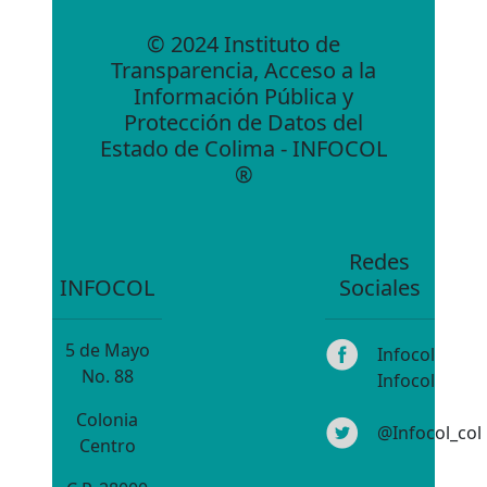
© 2024 Instituto de
Transparencia, Acceso a la
Información Pública y
Protección de Datos del
Estado de Colima - INFOCOL
®
Redes
INFOCOL
Sociales
5 de Mayo
Infocol
No. 88
Infocol
Colonia
@Infocol_col
Centro