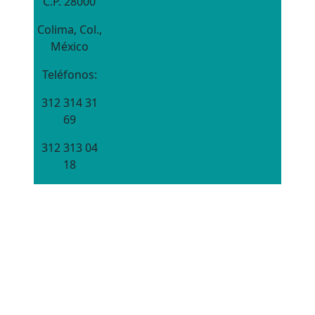
C.P. 28000
Colima, Col.,
México
Teléfonos:
312 314 31
69
312 313 04
18