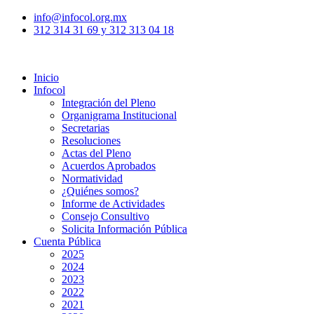
info@infocol.org.mx
312 314 31 69 y 312 313 04 18
Inicio
Infocol
Integración del Pleno
Organigrama Institucional
Secretarias
Resoluciones
Actas del Pleno
Acuerdos Aprobados
Normatividad
¿Quiénes somos?
Informe de Actividades
Consejo Consultivo
Solicita Información Pública
Cuenta Pública
2025
2024
2023
2022
2021